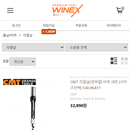
0
로그인
회원가입
주문조회
마이페이지
+ 1,000P
톱날/비트
각끌날
정렬
CMT 각끌날(장부끌) 비트 세트 (사이
즈선택) 543.064.51
CMT
Mortise chisel & bit sets
32,890원