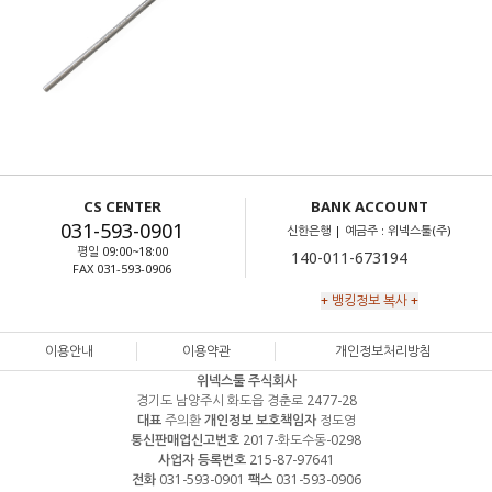
CS CENTER
BANK ACCOUNT
031-593-0901
신한은행 | 예금주 : 위넥스툴(주)
평일 09:00~18:00
FAX 031-593-0906
+ 뱅킹정보 복사 +
이용안내
이용약관
개인정보처리방침
위넥스툴 주식회사
경기도 남양주시 화도읍 경춘로 2477-28
대표
주의환
개인정보 보호책임자
정도영
통신판매업신고번호
2017-화도수동-0298
사업자 등록번호
215-87-97641
전화
031-593-0901
팩스
031-593-0906