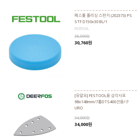
페스툴 폴리싱 스펀지 (202373) PS
STF D150x30 BL/1
FESTOOL
36,300원
30,760원
[유알오] FESTOOL용 삼각사포
98x148mm/7홀DTS400전용/구
URO
34,000원
34,000원