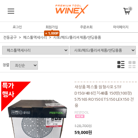
0
로그인
회원가입
주문조회
마이페이지
+ 1,000P
전동공구
페스툴액세사리
사포/패드/폴리셔제품/샌딩용품
정렬
새상품 페스툴 원형사포 STF
D150/48 6인치48홀 150방(100장)
575165 RO150 ETS150 LEX150 전
용
FESTOOL
128,700원
59,000원