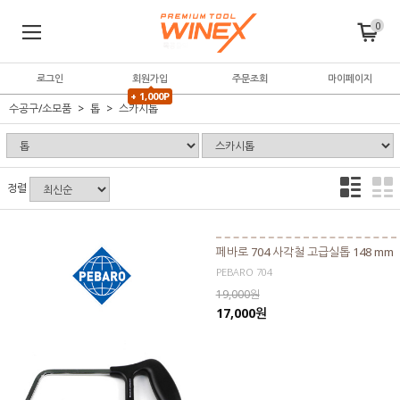
0
로그인
회원가입
주문조회
마이페이지
+ 1,000P
수공구/소모품
톱
스카시톱
정렬
페바로 704 사각철 고급실톱 148 mm
PEBARO 704
19,000원
17,000원