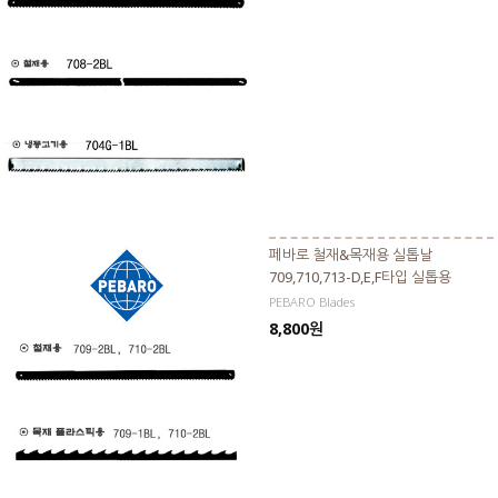
페바로 철재&목재용 실톱날
709,710,713-D,E,F타입 실톱용
PEBARO Blades
8,800원