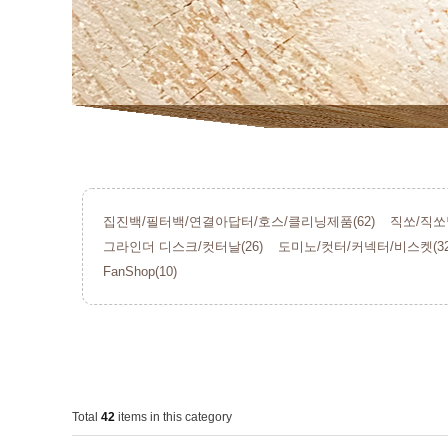
집진백/필터백/연결아답터/호스/클리닝제품(62)
직쏘/직쏘날
그라인더 디스크/컷터날(26)
도미노/컷터/커넥터/비스켓(32
FanShop(10)
Total
42
items in this category