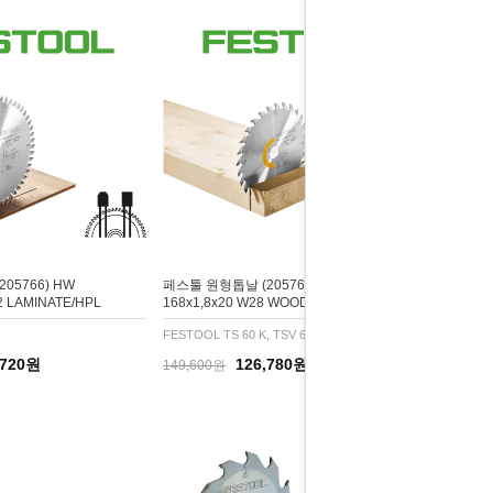
05766) HW
페스툴 원형톱날 (205764) HW
52 LAMINATE/HPL
168x1,8x20 W28 WOOD UNIVERSAL
FESTOOL TS 60 K, TSV 60 K, CSC SYS 50
,720원
126,780원
149,600원