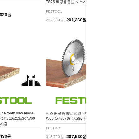
TS75 목공용톱날,자르기용
FESTOOL
,620원
201,360원
237,600원
 tooth saw blade
페스툴 원형톱날 정밀커팅 HW 254x2,4x30
용 216x2,3x30 W60
W60 (575976) TKS80 용
에 사용
FESTOOL
,430원
267,560원
315,700원