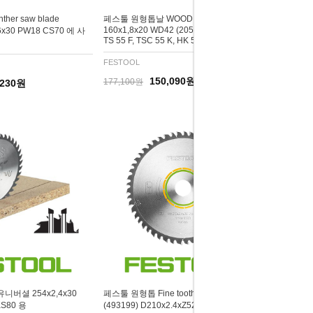
er saw blade
페스툴 원형톱날 WOOD FINE CUT HHW
160x1,8x20 WD42 (205553)
,6x30 PW18 CS70 에 사
TS 55 F, TSC 55 K, HK 55 및 HKC 55용
FESTOOL
150,090원
177,100원
,230원
버셜 254x2,4x30
페스툴 원형톱 Fine tooth saw blade
KS80 용
(493199) D210x2.4xZ52x내경30mm