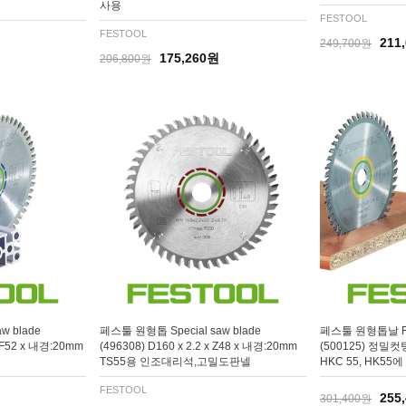
사용
FESTOOL
FESTOOL
211
249,700원
175,260원
206,800원
w blade
페스툴 원형톱 Special saw blade
페스툴 원형톱날 Fine
 TF52 x 내경:20mm
(496308) D160 x 2.2 x Z48 x 내경:20mm
(500125) 정밀컷팅
릴
TS55용 인조대리석,고밀도판넬
HKC 55, HK55
FESTOOL
255
301,400원