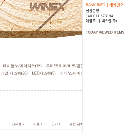
BANK INFO | 계좌번호
신한은행
예금주 : 위넥스툴(주)
TODAY VIEWED ITEMS
테이블쏘/마이터쏘(15)
루터/트리머/비트/콜렛(26)
레일 시스템(20)
LED시스템(5)
기타/스페어파트(6)
신제품 ↓
이름 ↓
인기 ↓
높은 금액 ↓
낮은 금액 ↓