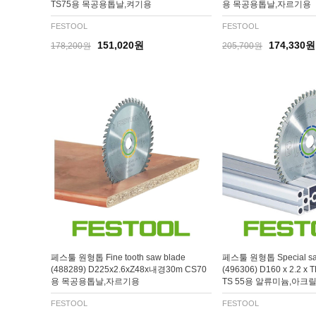
TS75용 목공용톱날,켜기용
용 목공용톱날,자르기용
FESTOOL
FESTOOL
151,020원
174,330원
178,200원
205,700원
페스툴 원형톱 Fine tooth saw blade
페스툴 원형톱 Special sa
(488289) D225x2.6xZ48x내경30m CS70
(496306) D160 x 2.2 x
용 목공용톱날,자르기용
TS 55용 알류미늄,아크
FESTOOL
FESTOOL