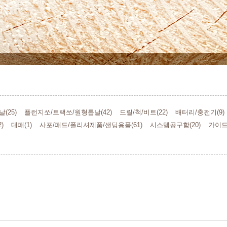
(25)
플런지쏘/트랙쏘/원형톱날(42)
드릴/척/비트(22)
배터리/충전기(9)
)
대패(1)
사포/패드/폴리셔제품/샌딩용품(61)
시스템공구함(20)
가이드