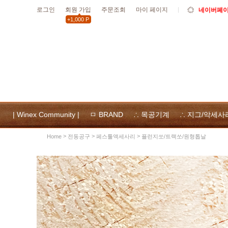
로그인
회원 가입
주문조회
마이 페이지
10월19일
+1,000 P
할인
10월 공휴
위넥스툴
및 사용
| Winex Community |
ㅁ BRAND
∴ 목공기계
∴ 지그/악세사
>
>
>
전동공구
페스툴액세사리
플런지쏘/트랙쏘/원형톱날
Home