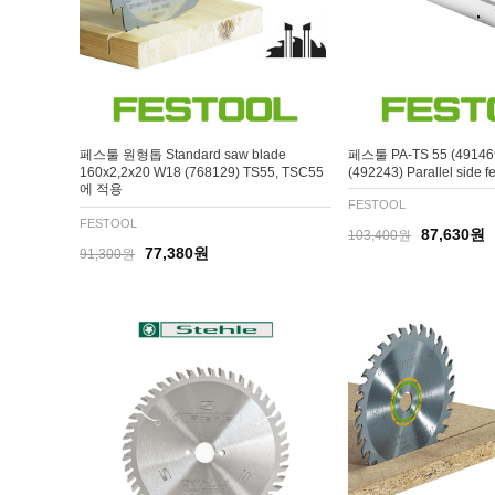
페스툴 원형톱 Standard saw blade
페스툴 PA-TS 55 (491469
160x2,2x20 W18 (768129) TS55, TSC55
(492243) Parallel side f
에 적용
FESTOOL
FESTOOL
87,630원
103,400원
77,380원
91,300원