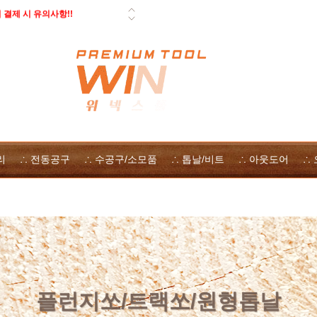
 페스툴 오픈데이 - 사은품, 즉시
일 배송 안내
 자사몰 쿠폰 다운로드
 방법
리
∴ 전동공구
∴ 수공구/소모품
∴ 톱날/비트
∴ 아웃도어
∴
플런지쏘/트랙쏘/원형톱날