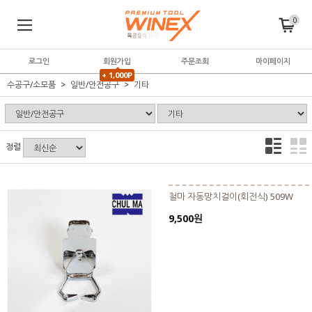
0
로그인
회원가입
주문조회
마이페이지
+ 1,000P
수공구/소모품
일반/안전공구
기타
정렬
철마 자동망치걸이(회전식) 509W
9,500원