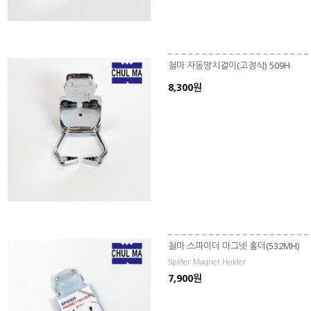
철마 자동망치걸이(고정식) 509H
8,300원
철마 스파이더 마그넷 홀더(532MH)
Spider Magnet Holder
7,900원