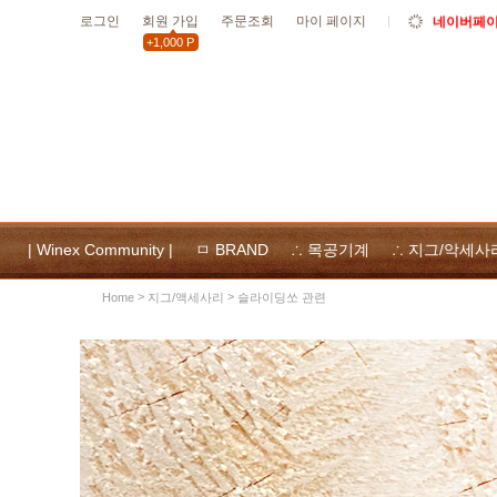
로그인
회원 가입
주문조회
마이 페이지
네이버페이 
+1,000 P
10월19일
할인
10월 공휴
위넥스툴
및 사용
| Winex Community |
ㅁ BRAND
∴ 목공기계
∴ 지그/악세사
>
>
지그/액세사리
슬라이딩쏘 관련
Home