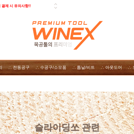
결제 시 유의사항!!
 페스툴 오픈데이 - 사은품, 즉시
일 배송 안내
 자사몰 쿠폰 다운로드
 방법
리
∴ 전동공구
∴ 수공구/소모품
∴ 톱날/비트
∴ 아웃도어
∴
슬라이딩쏘 관련