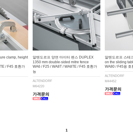
 clamp, height
알텐도르프 양면 마이터 펜스 DUPLEX
알텐도르프 스테크 ST
1350 mm double-sided mitre fence
on the sliding tab
A8TE / F45 호환가
WA6 / F25 / WA8T / WA8TE / F45 호환가
WA80 / F45용 
능
ALTENDORF
ALTENDORF
M44452
M64220
가격문의
가격문의
1