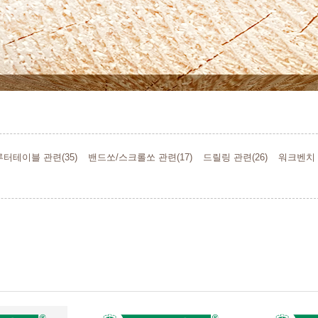
루터테이블 관련(35)
밴드쏘/스크롤쏘 관련(17)
드릴링 관련(26)
워크벤치 