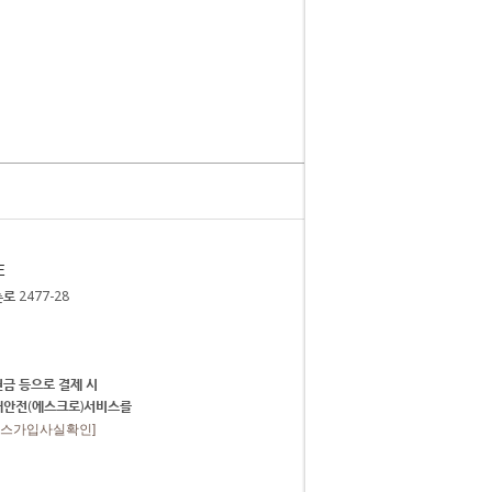
E
 2477-28
금 등으로 결제 시
매안전(에스크로)서비스를
비스가입사실확인]