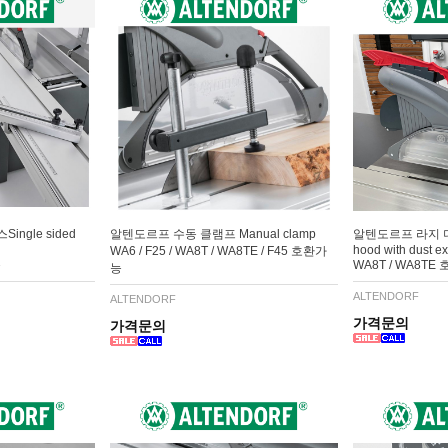
ngle sided
알텐도르프 수동 클램프 Manual clamp
알텐도르프 라지 더스
hood with dust ex
WA6 / F25 / WA8T / WA8TE / F45 호환가
능
WA8T / WA8TE
능
ALTENDORF
ALTENDORF
가격문의
가격문의