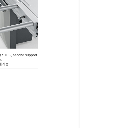
EG, second support
le
호환가능