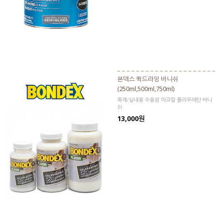
본덱스 퀵드라잉 바니쉬
(250ml,500ml,750ml)
목재/실내용 수용성 아크릴 폴리우레탄 바니
쉬
13,000원