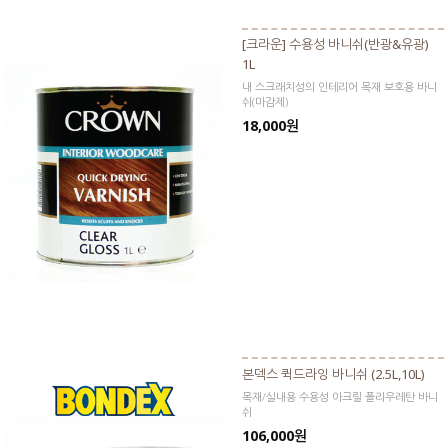
[크라운] 수용성 바니쉬(반광&유광)
1L
내 스크래치성의 인테리어 목재 보호용 바니
쉬(마감제)
18,000원
본덱스 퀵드라잉 바니쉬 (2.5L,10L)
목재/실내용 수용성 아크릴 폴리우레탄 바니
쉬
106,000원