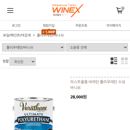
0
로그인
회원가입
주문조회
마이페이지
+ 1,000P
오일/페인트/마감제
폴리우레탄/바니쉬
정렬
러스트올름 바라탄 폴리우레탄 수성
바니쉬
28,000원