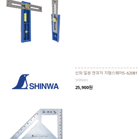
신와 일본 연귀자 지형스퀘어S-62081
SHINWA
25,900원