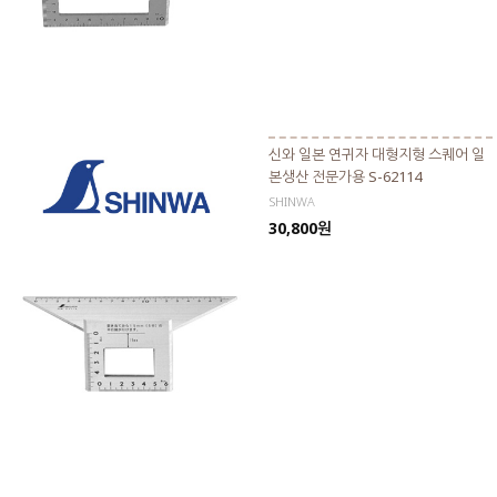
신와 일본 연귀자 대형지형 스퀘어 일
본생산 전문가용 S-62114
SHINWA
30,800원