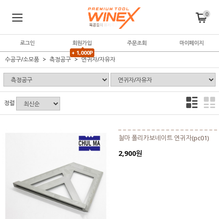
0
로그인
회원가입
주문조회
마이페이지
+ 1,000P
수공구/소모품
측정공구
연귀자/자유자
정렬
철마 폴리카보네이트 연귀자(pc01)
2,900원