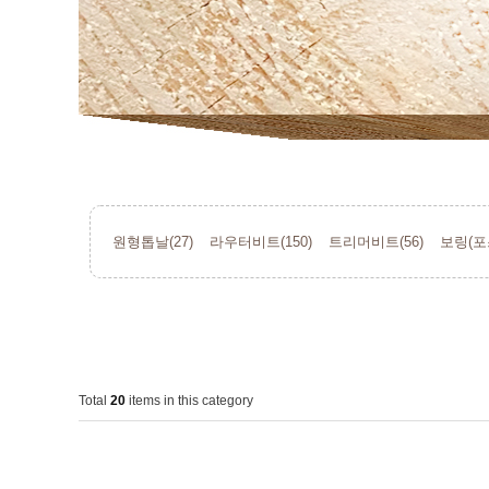
원형톱날(27)
라우터비트(150)
트리머비트(56)
보링(포
Total
20
items in this category