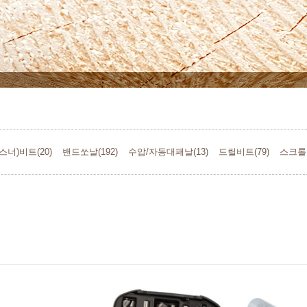
스너)비트(20)
밴드쏘날(192)
수압/자동대패날(13)
드릴비트(79)
스크롤쏘