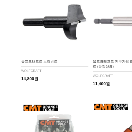
울프크래프트 보링비트
울프크래프트 전문가용 8
트 (육각샹크)
WOLFCRAFT
WOLFCRAFT
14,800원
11,400원