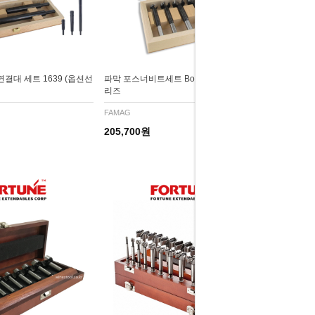
결대 세트 1639 (옵션선
파막 포스너비트세트 Bormax 2.0-1622시
리즈
FAMAG
205,700원