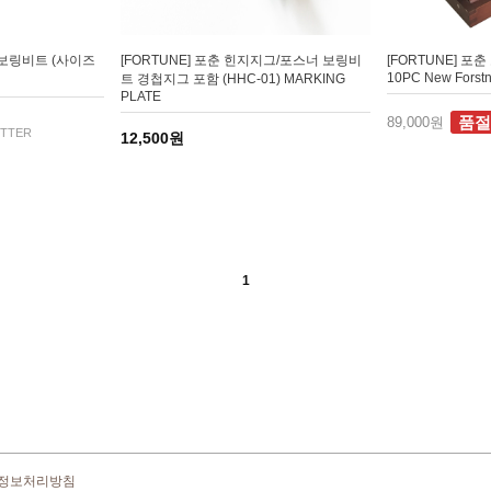
 보링비트 (사이즈
[FORTUNE] 포춘 힌지지그/포스너 보링비
[FORTUNE] 
10PC New Forstne
트 경첩지그 포함 (HHC-01) MARKING
PLATE
품절
89,000원
UTTER
12,500원
1
정보처리방침