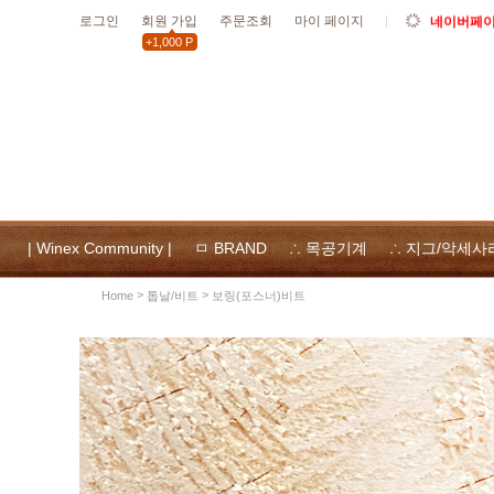
로그인
회원 가입
주문조회
마이 페이지
네이버페이 
+1,000 P
10월19일
할인
10월 공휴
위넥스툴
및 사용
| Winex Community |
ㅁ BRAND
∴ 목공기계
∴ 지그/악세사
>
>
톱날/비트
보링(포스너)비트
Home