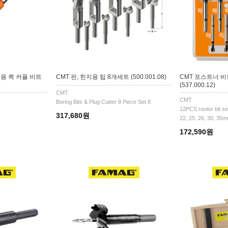
지용 퀵 커플 비트
CMT 핀, 힌지용 팁 8개세트 (500.001.08)
CMT 포스트너 비
(537.000.12)
CMT
CMT
Boring Bits & Plug Cutter 8 Piece Set 8
12PCS router bit set
317,680원
22, 25, 26, 30, 35
172,590원