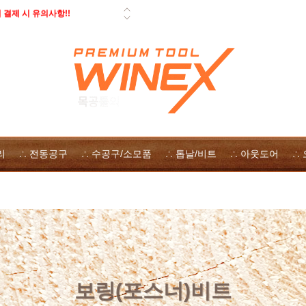
결제 시 유의사항!!
 페스툴 오픈데이 - 사은품, 즉시
일 배송 안내
 자사몰 쿠폰 다운로드
 방법
리
∴ 전동공구
∴ 수공구/소모품
∴ 톱날/비트
∴ 아웃도어
∴
보링(포스너)비트