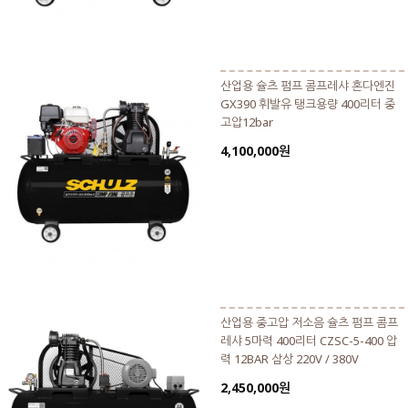
산업용 슐츠 펌프 콤프레샤 혼다엔진
GX390 휘발유 탱크용량 400리터 중
고압12bar
4,100,000원
산업용 중고압 저소음 슐츠 펌프 콤프
레샤 5마력 400리터 CZSC-5-400 압
력 12BAR 삼상 220V / 380V
2,450,000원