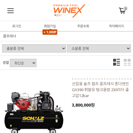
0
로그인
회원가입
주문조회
마이페이지
+ 1,000P
콤프레샤
정렬
산업용 슐츠 펌프 콤프레샤 혼다엔진
GX390 휘발유 탱크용량 230리터 중
고압12bar
3,800,000원