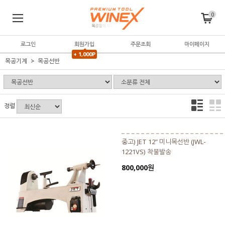
0
로그인
회원가입
주문조회
마이페이지
+ 1,000P
목공기계
목공선반
정렬
중고) JET 12" 미니목선반 (JWL-
1221VS) 착불발송
800,000원