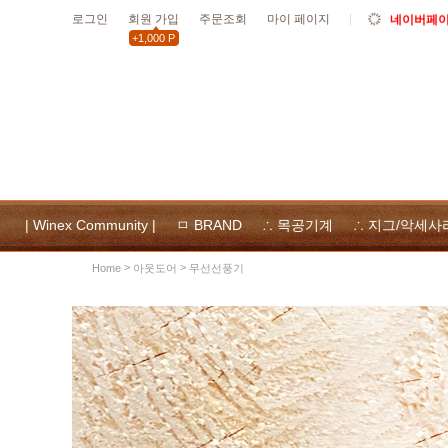
로그인
회원 가입
주문조회
마이 페이지
네이버페이 
+1,000 P
10월19일
할인
10월 공휴
위넥스툴
및 사용
| Winex Community |
ㅁ BRAND
∴ 목공기계
∴ 지그/악세사
>
>
아웃도어
무선선풍기
Home