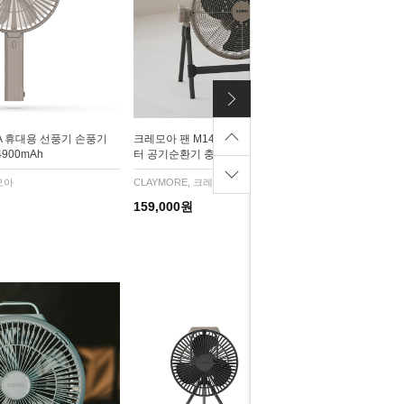
A 휴대용 선풍기 손풍기
크레모아 팬 M14 L 유무선 캠핑 써큘레이
900mAh
터 공기순환기 충전식 BLDC 저소음 선풍기
모아
CLAYMORE, 크레모아
159,000원