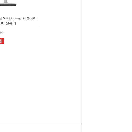
 V2000 무선 써큘레이
DC 선풍기
모아
절