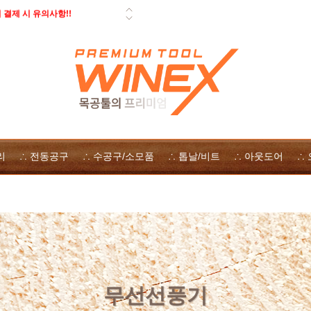
결제 시 유의사항!!
 페스툴 오픈데이 - 사은품, 즉시
일 배송 안내
 자사몰 쿠폰 다운로드
 방법
리
∴ 전동공구
∴ 수공구/소모품
∴ 톱날/비트
∴ 아웃도어
∴
무선선풍기