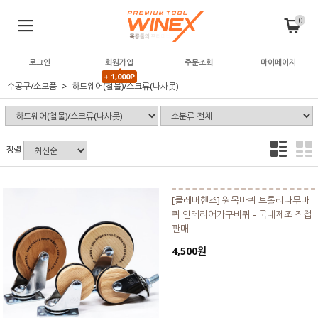
0
로그인
회원가입
주문조회
마이페이지
+ 1,000P
수공구/소모품
하드웨어(철물)/스크류(나사못)
정렬
[클레버핸즈] 원목바퀴 트롤리나무바
퀴 인테리어가구바퀴 - 국내제조 직접
판매
4,500원