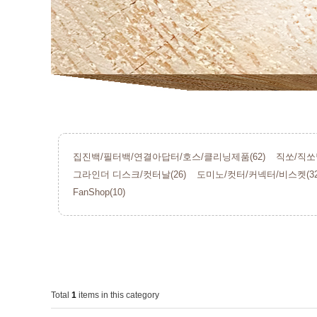
집진백/필터백/연결아답터/호스/클리닝제품(62)
직쏘/직쏘날
그라인더 디스크/컷터날(26)
도미노/컷터/커넥터/비스켓(32
FanShop(10)
Total
1
items in this category