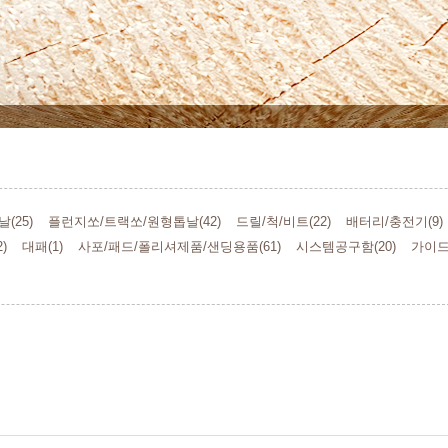
(25)
플런지쏘/트랙쏘/원형톱날(42)
드릴/척/비트(22)
배터리/충전기(9)
)
대패(1)
사포/패드/폴리셔제품/샌딩용품(61)
시스템공구함(20)
가이드