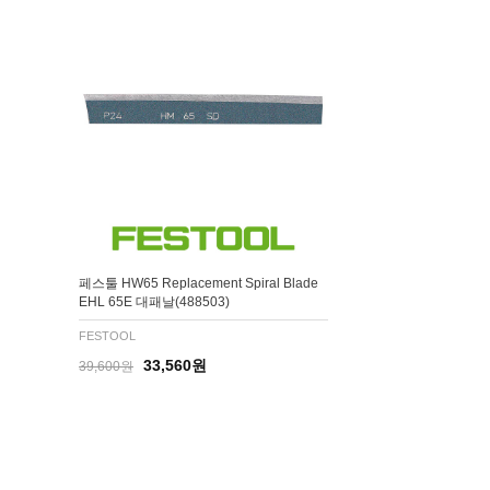
페스툴 HW65 Replacement Spiral Blade
EHL 65E 대패날(488503)
FESTOOL
33,560원
39,600원