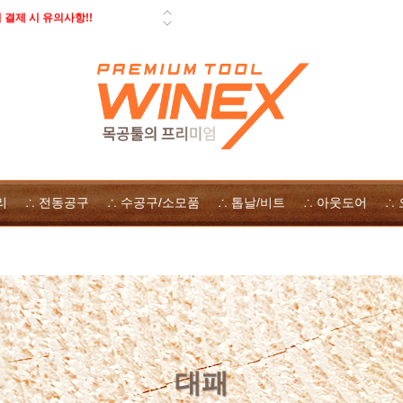
결제 시 유의사항!!
 페스툴 오픈데이 - 사은품, 즉시
일 배송 안내
 자사몰 쿠폰 다운로드
 방법
리
∴ 전동공구
∴ 수공구/소모품
∴ 톱날/비트
∴ 아웃도어
∴
대패