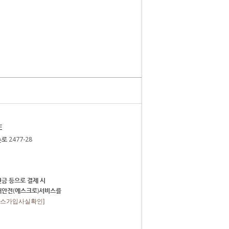
E
 2477-28
금 등으로 결제 시
매안전(에스크로)서비스를
비스가입사실확인]