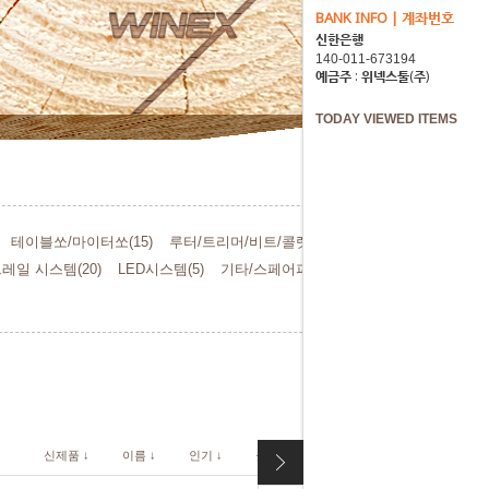
BANK INFO | 계좌번호
신한은행
예금주 : 위넥스툴(주)
TODAY VIEWED ITEMS
테이블쏘/마이터쏘(15)
루터/트리머/비트/콜렛(26)
레일 시스템(20)
LED시스템(5)
기타/스페어파트(6)
신제품 ↓
이름 ↓
인기 ↓
높은 금액 ↓
낮은 금액 ↓