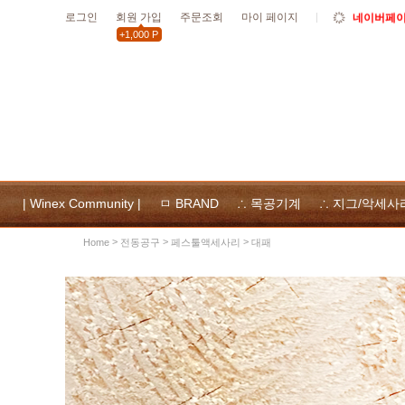
로그인
회원 가입
주문조회
마이 페이지
네이버페이 
+1,000 P
10월19일
할인
10월 공휴
위넥스툴
및 사용
| Winex Community |
ㅁ BRAND
∴ 목공기계
∴ 지그/악세사
>
>
>
전동공구
페스툴액세사리
대패
Home