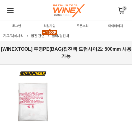
0
로그인
회원가입
주문조회
마이페이지
+ 1,000P
지그/액세사리
집진 관련
필터/집진백
[WINEXTOOL] 투명PE(BAG)집진백 드럼사이즈: 500mm 사용
가능