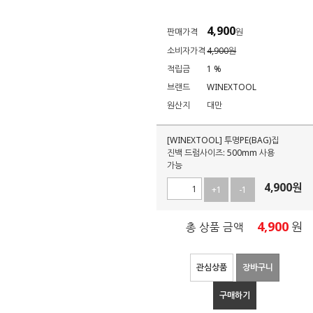
4,900
판매가격
원
소비자가격
4,900원
적립금
1 %
브랜드
WINEXTOOL
원산지
대만
[WINEXTOOL] 투명PE(BAG)집
진백 드럼사이즈: 500mm 사용
가능
4,900
원
+1
-1
4,900
원
총 상품 금액
관심상품
장바구니
구매하기