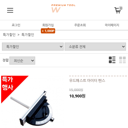
0
로그인
회원가입
주문조회
마이페이지
+ 1,000P
특가할인
특가할인
정렬
우드패스트 마이터 펜스
15,000원
10,900원