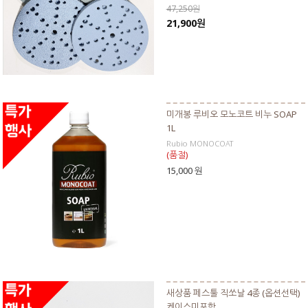
47,250원
21,900원
미개봉 루비오 모노코트 비누 SOAP
1L
Rubio MONOCOAT
(품절)
15,000 원
새상품 페스툴 직쏘날 4종 (옵션선택)
케이스미포함